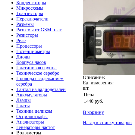
Конденсаторы
Микросхемы
Транзисторы
Переключатели
Разъёмы
Разъемы от GSM плат
Резисторы
Реле
Процессоры
Потенциометры
Диоды
Корпуса часов
Платиновая группа
Техническое серебро
Описание:
Провода с содежанием
Ед. измерения:
серебра
шт.
Тантал из радиодеталей
Цена
Аккумуляторы
Лампы
1440
руб.
Платы
Техника целиком
В корзину
Осциллографы
Анализаторы
Назад к списку товаров
Генераторы частот
Вольтметры