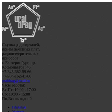
Скупка радиодеталей,
приём печатных плат,
радиоизмерительных
приборов
г. Екатеринбург, пр.
Космонавтов, 46
+7-343-382-59-66
+7-904-162-41-66
uraldrag@mail.ru
Часы работы:
Вт-Пт: 10:00 - 17:00
Сб: 10:00 - 15:00
Пн,Вс: выходной
Главная
Услуги