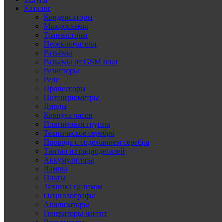
Каталог
Конденсаторы
Микросхемы
Транзисторы
Переключатели
Разъёмы
Разъемы от GSM плат
Резисторы
Реле
Процессоры
Потенциометры
Диоды
Корпуса часов
Платиновая группа
Техническое серебро
Провода с содежанием серебра
Тантал из радиодеталей
Аккумуляторы
Лампы
Платы
Техника целиком
Осциллографы
Анализаторы
Генераторы частот