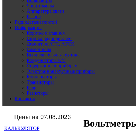
Вольтметры
Частотомеры
Аппаратура связи
Разное
Радиодетали почтой
Информация
Коротко о главном
Скупка радиодеталей
Демонтаж АТС, АТСК
Самописцы
Вычислительная техника
Конденсаторы КМ
Содержание в приборах
Электронновакуумные приборы
Конденсаторы
Транзисторы
Реле
Резисторы
Контакты
Цены на 07.08.2026
Вольтметры
КАЛЬКУЛЯТОР