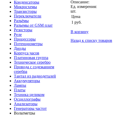
Описание:
Конденсаторы
Ед. измерения:
Микросхемы
шт.
Транзисторы
Переключатели
Цена
Разъёмы
1
руб.
Разъемы от GSM плат
Резисторы
В корзину
Реле
Процессоры
Назад к списку товаров
Потенциометры
Диоды
Корпуса часов
Платиновая группа
Техническое серебро
Провода с содежанием
серебра
Тантал из радиодеталей
Аккумуляторы
Лампы
Платы
Техника целиком
Осциллографы
Анализаторы
Генераторы частот
Вольтметры