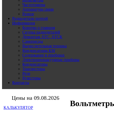
Вольтметры
Частотомеры
Аппаратура связи
Разное
Радиодетали почтой
Информация
Коротко о главном
Скупка радиодеталей
Демонтаж АТС, АТСК
Самописцы
Вычислительная техника
Конденсаторы КМ
Содержание в приборах
Электронновакуумные приборы
Конденсаторы
Транзисторы
Реле
Резисторы
Контакты
Цены на 09.08.2026
Вольтметры
КАЛЬКУЛЯТОР