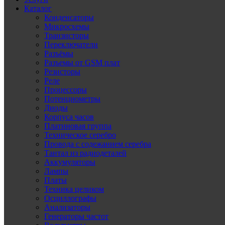
Каталог
Конденсаторы
Микросхемы
Транзисторы
Переключатели
Разъёмы
Разъемы от GSM плат
Резисторы
Реле
Процессоры
Потенциометры
Диоды
Корпуса часов
Платиновая группа
Техническое серебро
Провода с содежанием серебра
Тантал из радиодеталей
Аккумуляторы
Лампы
Платы
Техника целиком
Осциллографы
Анализаторы
Генераторы частот