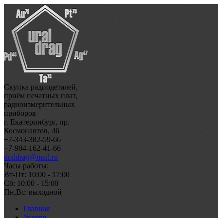
Скупка радиодеталей,
приём печатных плат,
радиоизмерительных
приборов
г. Екатеринбург, пр.
Космонавтов, 46
+7-343-382-59-66
+7-904-162-41-66
uraldrag@mail.ru
Часы работы:
Вт-Пт: 10:00 - 17:00
Сб: 10:00 - 15:00
Пн,Вс: выходной
Главная
Услуги