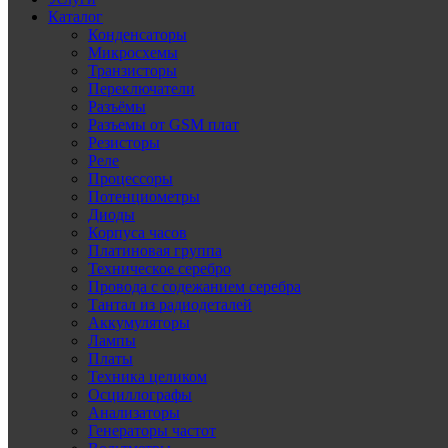
Каталог
Конденсаторы
Микросхемы
Транзисторы
Переключатели
Разъёмы
Разъемы от GSM плат
Резисторы
Реле
Процессоры
Потенциометры
Диоды
Корпуса часов
Платиновая группа
Техническое серебро
Провода с содежанием серебра
Тантал из радиодеталей
Аккумуляторы
Лампы
Платы
Техника целиком
Осциллографы
Анализаторы
Генераторы частот