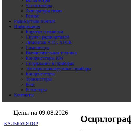
Вольтметры
Частотомеры
Аппаратура связи
Разное
Радиодетали почтой
Информация
Коротко о главном
Скупка радиодеталей
Демонтаж АТС, АТСК
Самописцы
Вычислительная техника
Конденсаторы КМ
Содержание в приборах
Электронновакуумные приборы
Конденсаторы
Транзисторы
Реле
Резисторы
Контакты
Цены на 09.08.2026
Осцилограф
КАЛЬКУЛЯТОР