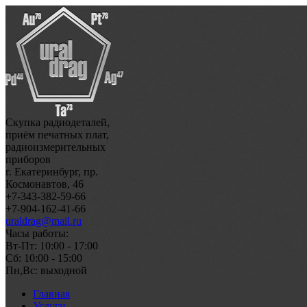
Скупка радиодеталей,
приём печатных плат,
радиоизмерительных
приборов
г. Екатеринбург, пр.
Космонавтов, 46
+7-343-382-59-66
+7-904-162-41-66
uraldrag@mail.ru
Часы работы:
Вт-Пт: 10:00 - 17:00
Сб: 10:00 - 15:00
Пн,Вс: выходной
Главная
Услуги