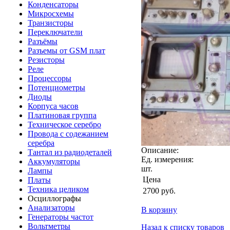
Конденсаторы
Микросхемы
Транзисторы
Переключатели
Разъёмы
Разъемы от GSM плат
Резисторы
Реле
Процессоры
Потенциометры
Диоды
Корпуса часов
Платиновая группа
Техническое серебро
Провода с содежанием
серебра
Описание:
Тантал из радиодеталей
Ед. измерения:
Аккумуляторы
шт.
Лампы
Цена
Платы
Техника целиком
2700
руб.
Осциллографы
Анализаторы
В корзину
Генераторы частот
Вольтметры
Назад к списку товаров