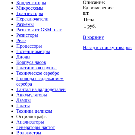
Описание:
Конденсаторы
Ед. измерения:
Микросхемы
шт.
Транзисторы
Переключатели
Цена
Разъёмы
1
руб.
Разъемы от GSM плат
Резисторы
В корзину
Реле
Процессоры
Назад к списку товаров
Потенциометры
Диоды
Корпуса часов
Платиновая группа
Техническое серебро
Провода с содежанием
серебра
Тантал из радиодеталей
Аккумуляторы
Лампы
Платы
Техника целиком
Осциллографы
Анализаторы
Генераторы частот
Вольтметры