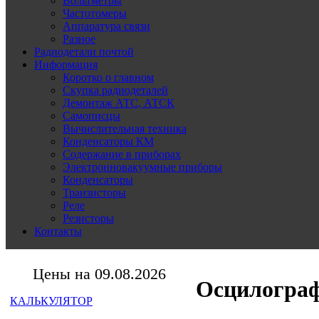
Вольтметры
Частотомеры
Аппаратура связи
Разное
Радиодетали почтой
Информация
Коротко о главном
Скупка радиодеталей
Демонтаж АТС, АТСК
Самописцы
Вычислительная техника
Конденсаторы КМ
Содержание в приборах
Электронновакуумные приборы
Конденсаторы
Транзисторы
Реле
Резисторы
Контакты
Цены на 09.08.2026
Осцилогра
КАЛЬКУЛЯТОР