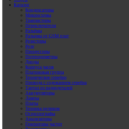
Каталог
Конденсаторы
Микросхемы
Транзисторы
Переключатели
Разъёмы
Разъемы от GSM плат
Резисторы
Реле
Процессоры
Потенциометры
Диоды
Корпуса часов
Платиновая группа
Техническое серебро
Провода с содежанием серебра
Тантал из радиодеталей
Аккумуляторы
Лампы
Платы
Техника целиком
Осциллографы
Анализаторы
Генераторы частот