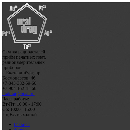
Скупка радиодеталей,
приём печатных плат,
радиоизмерительных
приборов
г. Екатеринбург, пр.
Космонавтов, 46
+7-343-382-59-66
+7-904-162-41-66
uraldrag@mail.ru
Часы работы:
Вт-Пт: 10:00 - 17:00
Сб: 10:00 - 15:00
Пн,Вс: выходной
Главная
Услуги