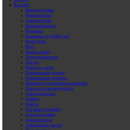
Каталог
Конденсаторы
Микросхемы
Транзисторы
Переключатели
Разъёмы
Разъемы от GSM плат
Резисторы
Реле
Процессоры
Потенциометры
Диоды
Корпуса часов
Платиновая группа
Техническое серебро
Провода с содежанием серебра
Тантал из радиодеталей
Аккумуляторы
Лампы
Платы
Техника целиком
Осциллографы
Анализаторы
Генераторы частот