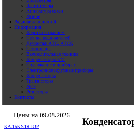
Вольтметры
Частотомеры
Аппаратура связи
Разное
Радиодетали почтой
Информация
Коротко о главном
Скупка радиодеталей
Демонтаж АТС, АТСК
Самописцы
Вычислительная техника
Конденсаторы КМ
Содержание в приборах
Электронновакуумные приборы
Конденсаторы
Транзисторы
Реле
Резисторы
Контакты
Цены на 09.08.2026
Конденсатор
КАЛЬКУЛЯТОР