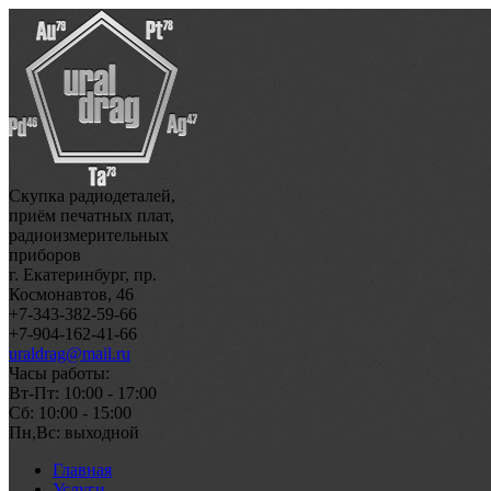
Скупка радиодеталей,
приём печатных плат,
радиоизмерительных
приборов
г. Екатеринбург, пр.
Космонавтов, 46
+7-343-382-59-66
+7-904-162-41-66
uraldrag@mail.ru
Часы работы:
Вт-Пт: 10:00 - 17:00
Сб: 10:00 - 15:00
Пн,Вс: выходной
Главная
Услуги