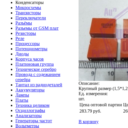
Конденсаторы
Микросхемы
Транзисторы
Переключатели
Разъёмы
Разъемы от GSM плат
Резисторы
Реле
Процессоры
Потенциометры
Диоды
Корпуса часов
Платиновая группа
Техническое серебро
Провода с содежанием
серебра
Описание:
Тантал из радиодеталей
Крупный размер (1,5*1,2
Аккумуляторы
Ед. измерения:
Лампы
шт.
Платы
Цена оптовой партии
Це
Техника целиком
Осциллографы
283.79
руб.
26
Анализаторы
Генераторы частот
В корзину
Вольтметры