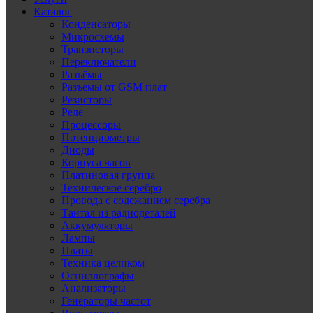
Каталог
Конденсаторы
Микросхемы
Транзисторы
Переключатели
Разъёмы
Разъемы от GSM плат
Резисторы
Реле
Процессоры
Потенциометры
Диоды
Корпуса часов
Платиновая группа
Техническое серебро
Провода с содежанием серебра
Тантал из радиодеталей
Аккумуляторы
Лампы
Платы
Техника целиком
Осциллографы
Анализаторы
Генераторы частот