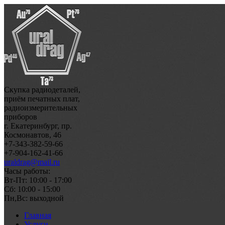
Скупка радиодеталей,
приём печатных плат,
радиоизмерительных
приборов
г. Екатеринбург, пр.
Космонавтов, 46
+7-343-382-59-66
+7-904-162-41-66
uraldrag@mail.ru
Часы работы:
Вт-Пт: 10:00 - 17:00
Сб: 10:00 - 15:00
Пн,Вс: выходной
Главная
Услуги