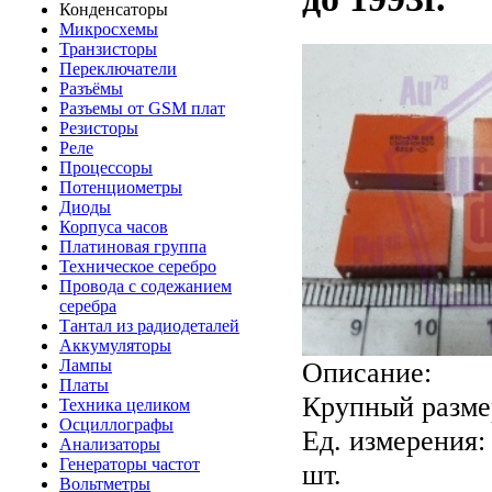
Конденсаторы
Микросхемы
Транзисторы
Переключатели
Разъёмы
Разъемы от GSM плат
Резисторы
Реле
Процессоры
Потенциометры
Диоды
Корпуса часов
Платиновая группа
Техническое серебро
Провода с содежанием
серебра
Тантал из радиодеталей
Аккумуляторы
Описание:
Лампы
Платы
Крупный размер
Техника целиком
Осциллографы
Ед. измерения:
Анализаторы
Генераторы частот
шт.
Вольтметры