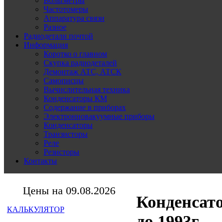
Вольтметры
Частотомеры
Аппаратура связи
Разное
Радиодетали почтой
Информация
Коротко о главном
Скупка радиодеталей
Демонтаж АТС, АТСК
Самописцы
Вычислительная техника
Конденсаторы КМ
Содержание в приборах
Электронновакуумные приборы
Конденсаторы
Транзисторы
Реле
Резисторы
Контакты
Цены на 09.08.2026
Конденсато
КАЛЬКУЛЯТОР
до 1993г.