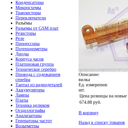
Конденсаторы
Микросхемы
Транзисторы
Переключатели
Разъёмы
Разъемы от GSM плат
Резисторы
Реле
Процессоры
Потенциометры
Диоды
Корпуса часов
Платиновая группа
Техническое серебро
Провода с содежанием
Описание:
серебра
вилка
Тантал из радиодеталей
Ед. измерения:
Аккумуляторы
шт.
Лампы
Цена розницы на новые
Платы
674.88
руб.
Техника целиком
Осциллографы
В корзину
Анализаторы
Генераторы частот
Назад к списку товаров
Вольтметры