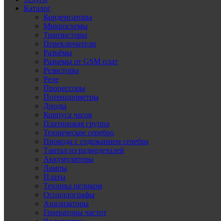
Каталог
Конденсаторы
Микросхемы
Транзисторы
Переключатели
Разъёмы
Разъемы от GSM плат
Резисторы
Реле
Процессоры
Потенциометры
Диоды
Корпуса часов
Платиновая группа
Техническое серебро
Провода с содежанием серебра
Тантал из радиодеталей
Аккумуляторы
Лампы
Платы
Техника целиком
Осциллографы
Анализаторы
Генераторы частот