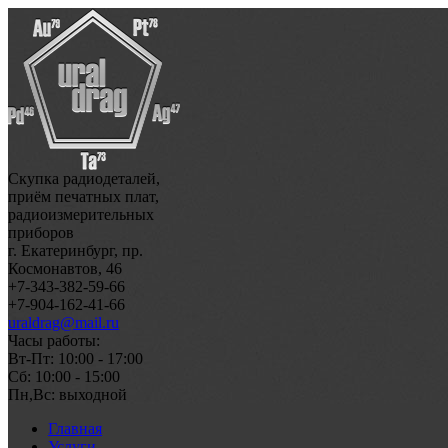
Скупка радиодеталей,
приём печатных плат,
радиоизмерительных
приборов
г. Екатеринбург, пр.
Космонавтов, 46
+7-343-382-59-66
+7-904-162-41-66
uraldrag@mail.ru
Часы работы:
Вт-Пт: 10:00 - 17:00
Сб: 10:00 - 15:00
Пн,Вс: выходной
Главная
Услуги