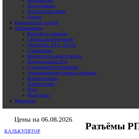
Вольтметры
Частотомеры
Аппаратура связи
Разное
Радиодетали почтой
Информация
Коротко о главном
Скупка радиодеталей
Демонтаж АТС, АТСК
Самописцы
Вычислительная техника
Конденсаторы КМ
Содержание в приборах
Электронновакуумные приборы
Конденсаторы
Транзисторы
Реле
Резисторы
Контакты
Цены на 06.08.2026
Разъёмы Р
КАЛЬКУЛЯТОР