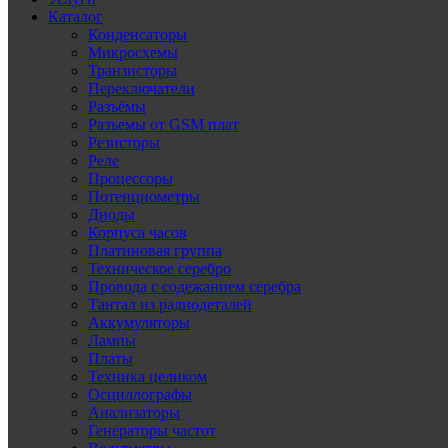
Каталог
Конденсаторы
Микросхемы
Транзисторы
Переключатели
Разъёмы
Разъемы от GSM плат
Резисторы
Реле
Процессоры
Потенциометры
Диоды
Корпуса часов
Платиновая группа
Техническое серебро
Провода с содежанием серебра
Тантал из радиодеталей
Аккумуляторы
Лампы
Платы
Техника целиком
Осциллографы
Анализаторы
Генераторы частот