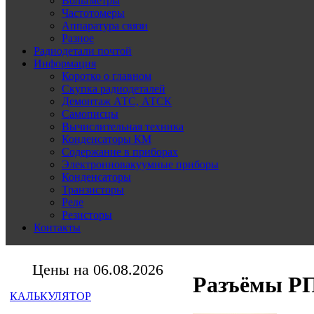
Вольтметры
Частотомеры
Аппаратура связи
Разное
Радиодетали почтой
Информация
Коротко о главном
Скупка радиодеталей
Демонтаж АТС, АТСК
Самописцы
Вычислительная техника
Конденсаторы КМ
Содержание в приборах
Электронновакуумные приборы
Конденсаторы
Транзисторы
Реле
Резисторы
Контакты
Цены на 06.08.2026
Разъёмы Р
КАЛЬКУЛЯТОР