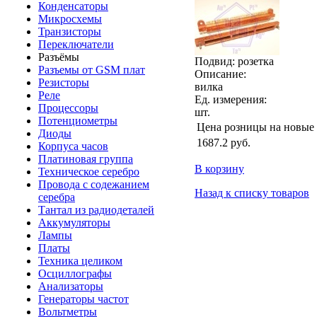
Конденсаторы
Микросхемы
Транзисторы
Переключатели
Разъёмы
Подвид: розетка
Разъемы от GSM плат
Описание:
Резисторы
вилка
Реле
Ед. измерения:
Процессоры
шт.
Потенциометры
Цена розницы на новые
Диоды
1687.2
руб.
Корпуса часов
Платиновая группа
В корзину
Техническое серебро
Провода с содежанием
Назад к списку товаров
серебра
Тантал из радиодеталей
Аккумуляторы
Лампы
Платы
Техника целиком
Осциллографы
Анализаторы
Генераторы частот
Вольтметры