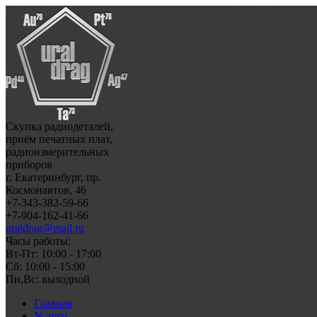
Скупка радиодеталей,
приём печатных плат,
радиоизмерительных
приборов
г. Екатеринбург, пр.
Космонавтов, 46
+7-343-382-59-66
+7-904-162-41-66
uraldrag@mail.ru
Часы работы:
Вт-Пт: 10:00 - 17:00
Сб: 10:00 - 15:00
Пн,Вс: выходной
Главная
Услуги