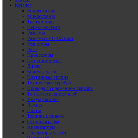
Каталог
Конденсаторы
Микросхемы
Транзисторы
Переключатели
Разъёмы
Разъемы от GSM плат
Резисторы
Реле
Процессоры
Потенциометры
Диоды
Корпуса часов
Платиновая группа
Техническое серебро
Провода с содежанием серебра
Тантал из радиодеталей
Аккумуляторы
Лампы
Платы
Техника целиком
Осциллографы
Анализаторы
Генераторы частот