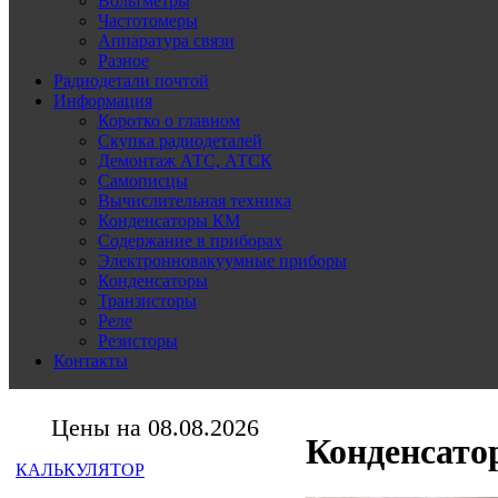
Вольтметры
Частотомеры
Аппаратура связи
Разное
Радиодетали почтой
Информация
Коротко о главном
Скупка радиодеталей
Демонтаж АТС, АТСК
Самописцы
Вычислительная техника
Конденсаторы КМ
Содержание в приборах
Электронновакуумные приборы
Конденсаторы
Транзисторы
Реле
Резисторы
Контакты
Цены на 08.08.2026
Конденсато
КАЛЬКУЛЯТОР