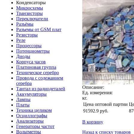
Конденсаторы
Микросхемы
Транзисторы
Переключатели
Разъёмы
Разъемы от GSM плат
Резисторы
Реле
Процессоры
Потенциометры
Диоды
Корпуса часов
Платиновая группа
Техническое серебро
Провода с содежанием
серебра
Описание:
Тантал из радиодеталей
Ед. измерения:
Аккумуляторы
кг.
Лампы
Цена оптовой партии
Це
Платы
Техника целиком
91592.9
руб.
87
Осциллографы
Анализаторы
В корзину
Генераторы частот
Вольтметры
Назад к списку товаров