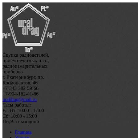
Скупка радиодеталей,
приём печатных плат,
радиоизмерительных
приборов
г. Екатеринбург, пр.
Космонавтов, 46
+7-343-382-59-66
+7-904-162-41-66
uraldrag@mail.ru
Часы работы:
Вт-Пт: 10:00 - 17:00
Сб: 10:00 - 15:00
Пн,Вс: выходной
Главная
Услуги