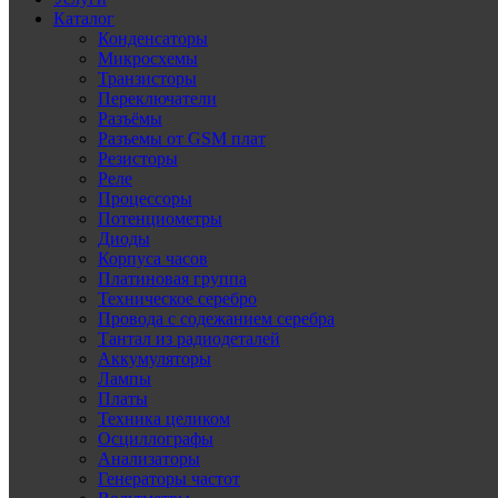
Каталог
Конденсаторы
Микросхемы
Транзисторы
Переключатели
Разъёмы
Разъемы от GSM плат
Резисторы
Реле
Процессоры
Потенциометры
Диоды
Корпуса часов
Платиновая группа
Техническое серебро
Провода с содежанием серебра
Тантал из радиодеталей
Аккумуляторы
Лампы
Платы
Техника целиком
Осциллографы
Анализаторы
Генераторы частот