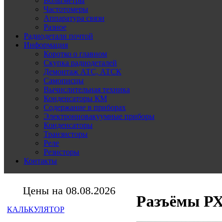
Вольтметры
Частотомеры
Аппаратура связи
Разное
Радиодетали почтой
Информация
Коротко о главном
Скупка радиодеталей
Демонтаж АТС, АТСК
Самописцы
Вычислительная техника
Конденсаторы КМ
Содержание в приборах
Электронновакуумные приборы
Конденсаторы
Транзисторы
Реле
Резисторы
Контакты
Цены на 08.08.2026
Разъёмы РХ
КАЛЬКУЛЯТОР