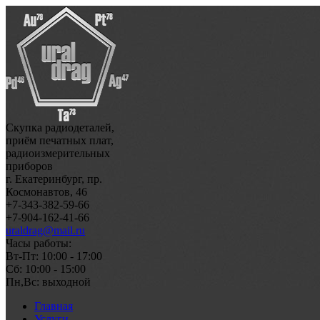
Скупка радиодеталей,
приём печатных плат,
радиоизмерительных
приборов
г. Екатеринбург, пр.
Космонавтов, 46
+7-343-382-59-66
+7-904-162-41-66
uraldrag@mail.ru
Часы работы:
Вт-Пт: 10:00 - 17:00
Сб: 10:00 - 15:00
Пн,Вс: выходной
Главная
Услуги