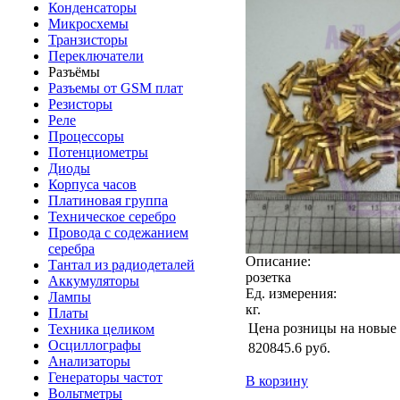
Конденсаторы
Микросхемы
Транзисторы
Переключатели
Разъёмы
Разъемы от GSM плат
Резисторы
Реле
Процессоры
Потенциометры
Диоды
Корпуса часов
Платиновая группа
Техническое серебро
Провода с содежанием
серебра
Описание:
Тантал из радиодеталей
розетка
Аккумуляторы
Ед. измерения:
Лампы
кг.
Платы
Цена розницы на новые
Техника целиком
Осциллографы
820845.6
руб.
Анализаторы
Генераторы частот
В корзину
Вольтметры