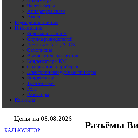
Вольтметры
Частотомеры
Аппаратура связи
Разное
Радиодетали почтой
Информация
Коротко о главном
Скупка радиодеталей
Демонтаж АТС, АТСК
Самописцы
Вычислительная техника
Конденсаторы КМ
Содержание в приборах
Электронновакуумные приборы
Конденсаторы
Транзисторы
Реле
Резисторы
Контакты
Цены на 08.08.2026
Разъёмы Ви
КАЛЬКУЛЯТОР