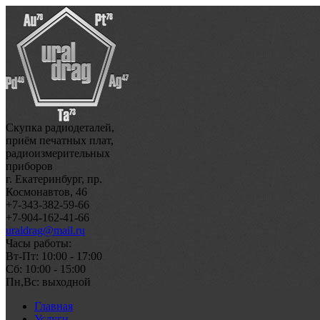
Скупка радиодеталей,
приём печатных плат,
радиоизмерительных
приборов
г. Екатеринбург, пр.
Космонавтов, 46
+7-343-382-59-66
+7-904-162-41-66
uraldrag@mail.ru
Часы работы:
Вт-Пт: 10:00 - 17:00
Сб: 10:00 - 15:00
Пн,Вс: выходной
Главная
Услуги