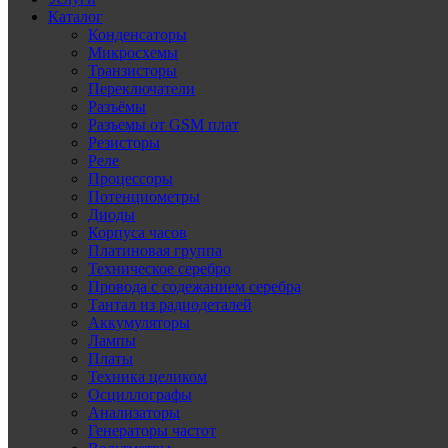
Каталог
Конденсаторы
Микросхемы
Транзисторы
Переключатели
Разъёмы
Разъемы от GSM плат
Резисторы
Реле
Процессоры
Потенциометры
Диоды
Корпуса часов
Платиновая группа
Техническое серебро
Провода с содежанием серебра
Тантал из радиодеталей
Аккумуляторы
Лампы
Платы
Техника целиком
Осциллографы
Анализаторы
Генераторы частот