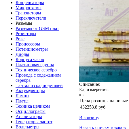
Конденсаторы
Микросхемы
Транзисторы
Переключатели
Разъёмы
Разъемы от GSM плат
Резисторы
Реле
Процессоры
Потенциометры
Диоды
Корпуса часов
Платиновая группа
Техническое серебро
Провода с содежанием
серебра
Описание:
Тантал из радиодеталей
Ед. измерения:
Аккумуляторы
кг.
Лампы
Цена розницы на новые
Платы
Техника целиком
432253.8
руб.
Осциллографы
Анализаторы
В корзину
Генераторы частот
Вольтметры
Назад к списку товаров