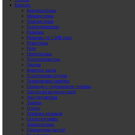
Каталог
Конденсаторы
Микросхемы
Транзисторы
Переключатели
Разъёмы
Разъемы от GSM плат
Резисторы
Реле
Процессоры
Потенциометры
Диоды
Корпуса часов
Платиновая группа
Техническое серебро
Провода с содежанием серебра
Тантал из радиодеталей
Аккумуляторы
Лампы
Платы
Техника целиком
Осциллографы
Анализаторы
Генераторы частот