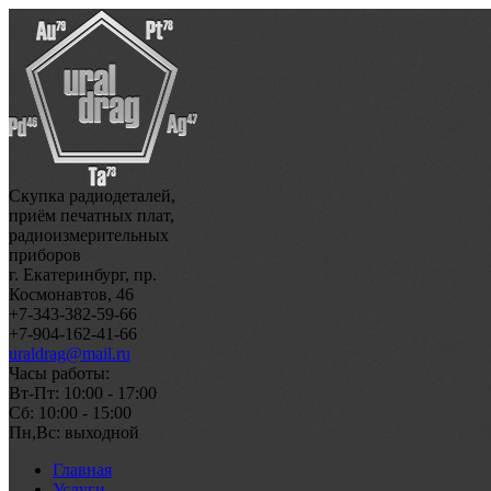
Скупка радиодеталей,
приём печатных плат,
радиоизмерительных
приборов
г. Екатеринбург, пр.
Космонавтов, 46
+7-343-382-59-66
+7-904-162-41-66
uraldrag@mail.ru
Часы работы:
Вт-Пт: 10:00 - 17:00
Сб: 10:00 - 15:00
Пн,Вс: выходной
Главная
Услуги