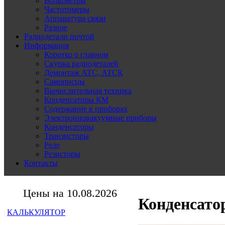
Вольтметры
Частотомеры
Аппаратура связи
Разное
Радиодетали почтой
Информация
Коротко о главном
Скупка радиодеталей
Демонтаж АТС, АТСК
Самописцы
Вычислительная техника
Конденсаторы КМ
Содержание в приборах
Электронновакуумные приборы
Конденсаторы
Транзисторы
Реле
Резисторы
Контакты
Цены на 10.08.2026
Конденсато
КАЛЬКУЛЯТОР