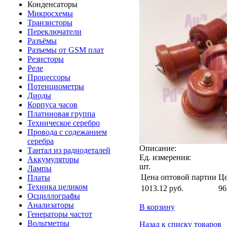
Конденсаторы
Микросхемы
Транзисторы
Переключатели
Разъёмы
Разъемы от GSM плат
Резисторы
Реле
Процессоры
Потенциометры
Диоды
Корпуса часов
Платиновая группа
Техническое серебро
Провода с содежанием
серебра
Описание:
Тантал из радиодеталей
Ед. измерения:
Аккумуляторы
шт.
Лампы
Цена оптовой партии
Це
Платы
Техника целиком
1013.12
руб.
96
Осциллографы
Анализаторы
В корзину
Генераторы частот
Вольтметры
Назад к списку товаров