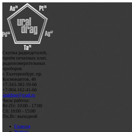
Скупка радиодеталей,
приём печатных плат,
радиоизмерительных
приборов
г. Екатеринбург, пр.
Космонавтов, 46
+7-343-382-59-66
+7-904-162-41-66
uraldrag@mail.ru
Часы работы:
Вт-Пт: 10:00 - 17:00
Сб: 10:00 - 15:00
Пн,Вс: выходной
Главная
Услуги