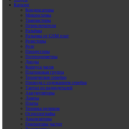
Каталог
Конденсаторы
Микросхемы
Транзисторы
Переключатели
Разъёмы
Разъемы от GSM плат
Резисторы
Реле
Процессоры
Потенциометры
Диоды
Корпуса часов
Платиновая группа
Техническое серебро
Провода с содежанием серебра
Тантал из радиодеталей
Аккумуляторы
Лампы
Платы
Техника целиком
Осциллографы
Анализаторы
Генераторы частот