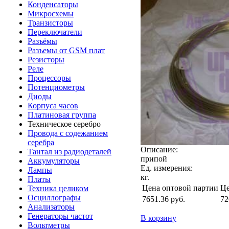
Конденсаторы
Микросхемы
Транзисторы
Переключатели
Разъёмы
Разъемы от GSM плат
Резисторы
Реле
Процессоры
Потенциометры
Диоды
Корпуса часов
Платиновая группа
Техническое серебро
Провода с содежанием
серебра
Описание:
Тантал из радиодеталей
припой
Аккумуляторы
Ед. измерения:
Лампы
кг.
Платы
Цена оптовой партии
Це
Техника целиком
Осциллографы
7651.36
руб.
72
Анализаторы
Генераторы частот
В корзину
Вольтметры