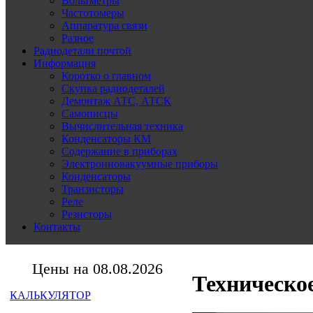
Вольтметры
Частотомеры
Аппаратура связи
Разное
Радиодетали почтой
Информация
Коротко о главном
Скупка радиодеталей
Демонтаж АТС, АТСК
Самописцы
Вычислительная техника
Конденсаторы КМ
Содержание в приборах
Электронновакуумные приборы
Конденсаторы
Транзисторы
Реле
Резисторы
Контакты
Цены на 08.08.2026
Техническо
КАЛЬКУЛЯТОР