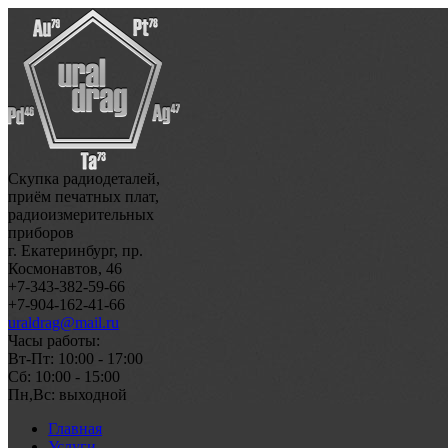
Скупка радиодеталей,
приём печатных плат,
радиоизмерительных
приборов
г. Екатеринбург, пр.
Космонавтов, 46
+7-343-382-59-66
+7-904-162-41-66
uraldrag@mail.ru
Часы работы:
Вт-Пт: 10:00 - 17:00
Сб: 10:00 - 15:00
Пн,Вс: выходной
Главная
Услуги