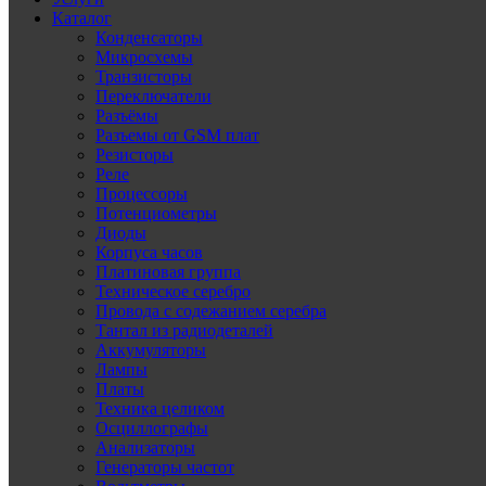
Каталог
Конденсаторы
Микросхемы
Транзисторы
Переключатели
Разъёмы
Разъемы от GSM плат
Резисторы
Реле
Процессоры
Потенциометры
Диоды
Корпуса часов
Платиновая группа
Техническое серебро
Провода с содежанием серебра
Тантал из радиодеталей
Аккумуляторы
Лампы
Платы
Техника целиком
Осциллографы
Анализаторы
Генераторы частот