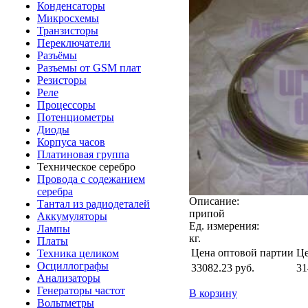
Конденсаторы
Микросхемы
Транзисторы
Переключатели
Разъёмы
Разъемы от GSM плат
Резисторы
Реле
Процессоры
Потенциометры
Диоды
Корпуса часов
Платиновая группа
Техническое серебро
Провода с содежанием
серебра
Описание:
Тантал из радиодеталей
припой
Аккумуляторы
Ед. измерения:
Лампы
кг.
Платы
Цена оптовой партии
Це
Техника целиком
Осциллографы
33082.23
руб.
31
Анализаторы
Генераторы частот
В корзину
Вольтметры