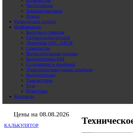
Вольтметры
Частотомеры
Аппаратура связи
Разное
Радиодетали почтой
Информация
Коротко о главном
Скупка радиодеталей
Демонтаж АТС, АТСК
Самописцы
Вычислительная техника
Конденсаторы КМ
Содержание в приборах
Электронновакуумные приборы
Конденсаторы
Транзисторы
Реле
Резисторы
Контакты
Цены на 08.08.2026
Техническое
КАЛЬКУЛЯТОР