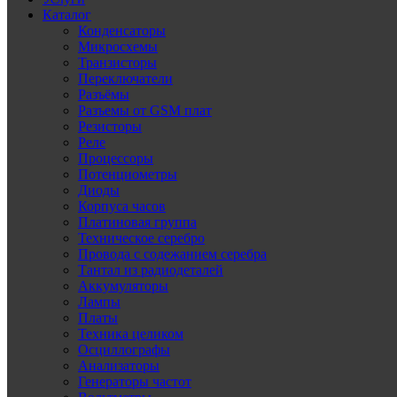
Каталог
Конденсаторы
Микросхемы
Транзисторы
Переключатели
Разъёмы
Разъемы от GSM плат
Резисторы
Реле
Процессоры
Потенциометры
Диоды
Корпуса часов
Платиновая группа
Техническое серебро
Провода с содежанием серебра
Тантал из радиодеталей
Аккумуляторы
Лампы
Платы
Техника целиком
Осциллографы
Анализаторы
Генераторы частот