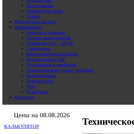
Вольтметры
Частотомеры
Аппаратура связи
Разное
Радиодетали почтой
Информация
Коротко о главном
Скупка радиодеталей
Демонтаж АТС, АТСК
Самописцы
Вычислительная техника
Конденсаторы КМ
Содержание в приборах
Электронновакуумные приборы
Конденсаторы
Транзисторы
Реле
Резисторы
Контакты
Цены на 08.08.2026
Техническо
КАЛЬКУЛЯТОР