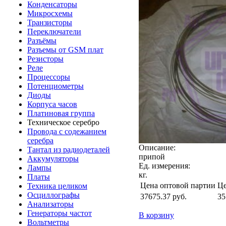
Конденсаторы
Микросхемы
Транзисторы
Переключатели
Разъёмы
Разъемы от GSM плат
Резисторы
Реле
Процессоры
Потенциометры
Диоды
Корпуса часов
Платиновая группа
Техническое серебро
Провода с содежанием
серебра
Описание:
Тантал из радиодеталей
припой
Аккумуляторы
Ед. измерения:
Лампы
кг.
Платы
Цена оптовой партии
Це
Техника целиком
Осциллографы
37675.37
руб.
35
Анализаторы
Генераторы частот
В корзину
Вольтметры