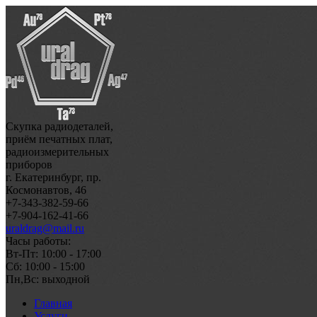
Скупка радиодеталей,
приём печатных плат,
радиоизмерительных
приборов
г. Екатеринбург, пр.
Космонавтов, 46
+7-343-382-59-66
+7-904-162-41-66
uraldrag@mail.ru
Часы работы:
Вт-Пт: 10:00 - 17:00
Сб: 10:00 - 15:00
Пн,Вс: выходной
Главная
Услуги