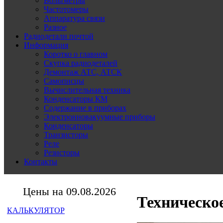
Вольтметры
Частотомеры
Аппаратура связи
Разное
Радиодетали почтой
Информация
Коротко о главном
Скупка радиодеталей
Демонтаж АТС, АТСК
Самописцы
Вычислительная техника
Конденсаторы КМ
Содержание в приборах
Электронновакуумные приборы
Конденсаторы
Транзисторы
Реле
Резисторы
Контакты
Цены на 09.08.2026
Техническо
КАЛЬКУЛЯТОР