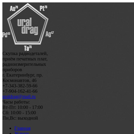
Скупка радиодеталей,
приём печатных плат,
радиоизмерительных
приборов
г. Екатеринбург, пр.
Космонавтов, 46
+7-343-382-59-66
+7-904-162-41-66
uraldrag@mail.ru
Часы работы:
Вт-Пт: 10:00 - 17:00
Сб: 10:00 - 15:00
Пн,Вс: выходной
Главная
Услуги