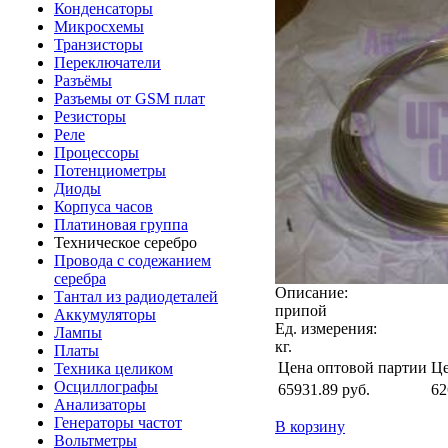
Конденсаторы
Микросхемы
Транзисторы
Переключатели
Разъёмы
Разъемы от GSM плат
Резисторы
Реле
Процессоры
Потенциометры
Диоды
Корпуса часов
Платиновая группа
Техническое серебро
Провода с содежанием
серебра
Описание:
Тантал из радиодеталей
припой
Аккумуляторы
Ед. измерения:
Лампы
кг.
Платы
Цена оптовой партии
Це
Техника целиком
Осциллографы
65931.89
руб.
62
Анализаторы
Генераторы частот
В корзину
Вольтметры