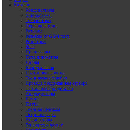
Каталог
Конденсаторы
Микросхемы
Транзисторы
Переключатели
Разъёмы
Разъемы от GSM плат
Резисторы
Реле
Процессоры
Потенциометры
Диоды
Корпуса часов
Платиновая группа
Техническое серебро
Провода с содежанием серебра
Тантал из радиодеталей
Аккумуляторы
Лампы
Платы
Техника целиком
Осциллографы
Анализаторы
Генераторы частот