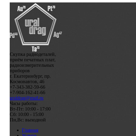
Скупка радиодеталей,
приём печатных плат,
радиоизмерительных
приборов
г. Екатеринбург, пр.
Космонавтов, 46
+7-343-382-59-66
+7-904-162-41-66
uraldrag@mail.ru
Часы работы:
Вт-Пт: 10:00 - 17:00
Сб: 10:00 - 15:00
Пн,Вс: выходной
Главная
Услуги