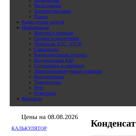
Вольтметры
Частотомеры
Аппаратура связи
Разное
Радиодетали почтой
Информация
Коротко о главном
Скупка радиодеталей
Демонтаж АТС, АТСК
Самописцы
Вычислительная техника
Конденсаторы КМ
Содержание в приборах
Электронновакуумные приборы
Конденсаторы
Транзисторы
Реле
Резисторы
Контакты
Цены на 08.08.2026
Конденса
КАЛЬКУЛЯТОР