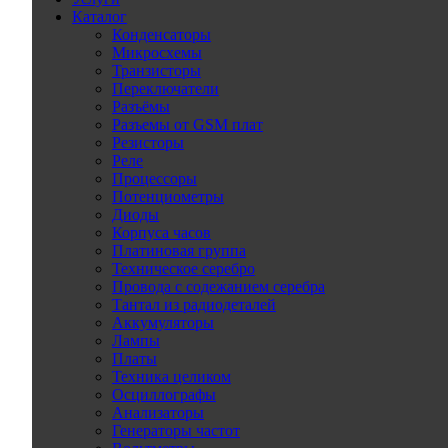
Каталог
Конденсаторы
Микросхемы
Транзисторы
Переключатели
Разъёмы
Разъемы от GSM плат
Резисторы
Реле
Процессоры
Потенциометры
Диоды
Корпуса часов
Платиновая группа
Техническое серебро
Провода с содежанием серебра
Тантал из радиодеталей
Аккумуляторы
Лампы
Платы
Техника целиком
Осциллографы
Анализаторы
Генераторы частот