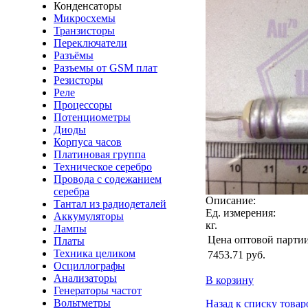
Конденсаторы
Микросхемы
Транзисторы
Переключатели
Разъёмы
Разъемы от GSM плат
Резисторы
Реле
Процессоры
Потенциометры
Диоды
Корпуса часов
Платиновая группа
Техническое серебро
Провода с содежанием
серебра
Описание:
Тантал из радиодеталей
Ед. измерения:
Аккумуляторы
кг.
Лампы
Цена оптовой парти
Платы
Техника целиком
7453.71
руб.
Осциллографы
Анализаторы
В корзину
Генераторы частот
Вольтметры
Назад к списку товар