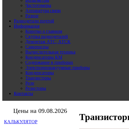
Вольтметры
Частотомеры
Аппаратура связи
Разное
Радиодетали почтой
Информация
Коротко о главном
Скупка радиодеталей
Демонтаж АТС, АТСК
Самописцы
Вычислительная техника
Конденсаторы КМ
Содержание в приборах
Электронновакуумные приборы
Конденсаторы
Транзисторы
Реле
Резисторы
Контакты
Цены на 09.08.2026
Транзистор
КАЛЬКУЛЯТОР