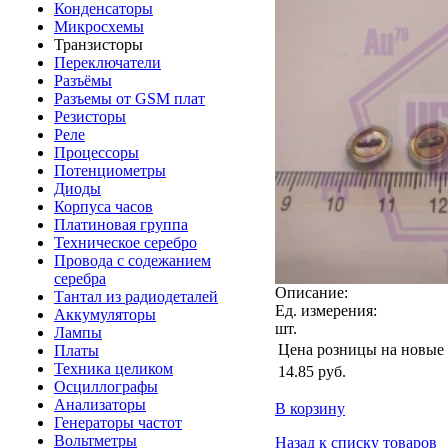
Конденсаторы
Микросхемы
Транзисторы
Переключатели
Разъёмы
Разъемы от GSM плат
Резисторы
Реле
Процессоры
Потенциометры
Диоды
Корпуса часов
Платиновая группа
Техническое серебро
Провода с содежанием
серебра
Описание:
Тантал из радиодеталей
Ед. измерения:
Аккумуляторы
шт.
Лампы
Цена розницы на новые
Платы
Техника целиком
14.85
руб.
Осциллографы
Анализаторы
В корзину
Генераторы частот
Вольтметры
Назад к списку товаров