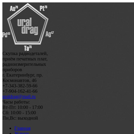
Скупка радиодеталей,
приём печатных плат,
радиоизмерительных
приборов
г. Екатеринбург, пр.
Космонавтов, 46
+7-343-382-59-66
+7-904-162-41-66
uraldrag@mail.ru
Часы работы:
Вт-Пт: 10:00 - 17:00
Сб: 10:00 - 15:00
Пн,Вс: выходной
Главная
Услуги