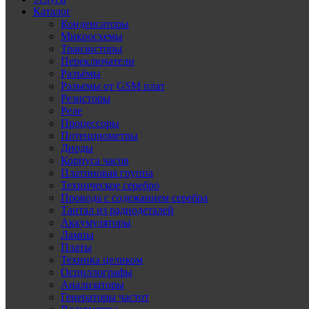
Каталог
Конденсаторы
Микросхемы
Транзисторы
Переключатели
Разъёмы
Разъемы от GSM плат
Резисторы
Реле
Процессоры
Потенциометры
Диоды
Корпуса часов
Платиновая группа
Техническое серебро
Провода с содежанием серебра
Тантал из радиодеталей
Аккумуляторы
Лампы
Платы
Техника целиком
Осциллографы
Анализаторы
Генераторы частот