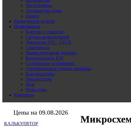
Вольтметры
Частотомеры
Аппаратура связи
Разное
Радиодетали почтой
Информация
Коротко о главном
Скупка радиодеталей
Демонтаж АТС, АТСК
Самописцы
Вычислительная техника
Конденсаторы КМ
Содержание в приборах
Электронновакуумные приборы
Конденсаторы
Транзисторы
Реле
Резисторы
Контакты
Цены на 09.08.2026
Микросхем
КАЛЬКУЛЯТОР