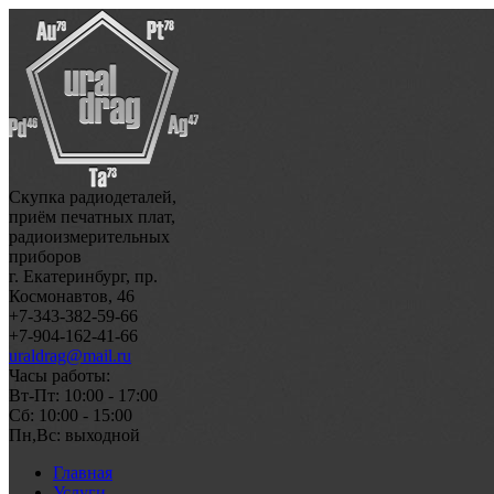
Скупка радиодеталей,
приём печатных плат,
радиоизмерительных
приборов
г. Екатеринбург, пр.
Космонавтов, 46
+7-343-382-59-66
+7-904-162-41-66
uraldrag@mail.ru
Часы работы:
Вт-Пт: 10:00 - 17:00
Сб: 10:00 - 15:00
Пн,Вс: выходной
Главная
Услуги