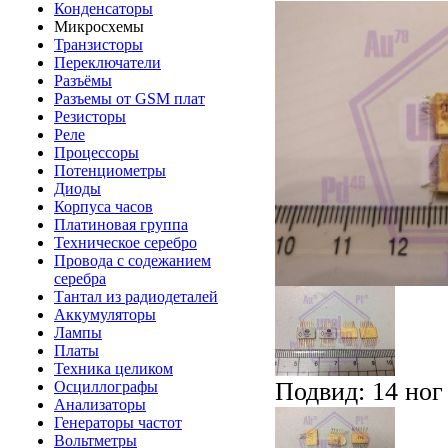
Конденсаторы
Микросхемы
Транзисторы
Переключатели
Разъёмы
Разъемы от GSM плат
Резисторы
Реле
Процессоры
Потенциометры
Диоды
Корпуса часов
Платиновая группа
Техническое серебро
Провода с содежанием
серебра
Тантал из радиодеталей
Аккумуляторы
Лампы
Платы
Техника целиком
Подвид: 14 ног
Осциллографы
Анализаторы
Генераторы частот
Вольтметры