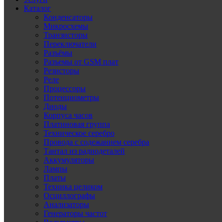
Каталог
Конденсаторы
Микросхемы
Транзисторы
Переключатели
Разъёмы
Разъемы от GSM плат
Резисторы
Реле
Процессоры
Потенциометры
Диоды
Корпуса часов
Платиновая группа
Техническое серебро
Провода с содежанием серебра
Тантал из радиодеталей
Аккумуляторы
Лампы
Платы
Техника целиком
Осциллографы
Анализаторы
Генераторы частот