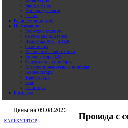
Вольтметры
Частотомеры
Аппаратура связи
Разное
Радиодетали почтой
Информация
Коротко о главном
Скупка радиодеталей
Демонтаж АТС, АТСК
Самописцы
Вычислительная техника
Конденсаторы КМ
Содержание в приборах
Электронновакуумные приборы
Конденсаторы
Транзисторы
Реле
Резисторы
Контакты
Цены на 09.08.2026
Провода с с
КАЛЬКУЛЯТОР