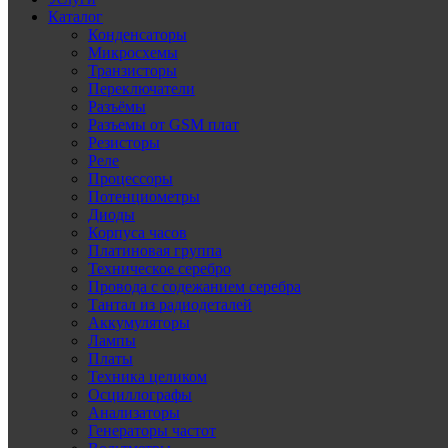
Каталог
Конденсаторы
Микросхемы
Транзисторы
Переключатели
Разъёмы
Разъемы от GSM плат
Резисторы
Реле
Процессоры
Потенциометры
Диоды
Корпуса часов
Платиновая группа
Техническое серебро
Провода с содежанием серебра
Тантал из радиодеталей
Аккумуляторы
Лампы
Платы
Техника целиком
Осциллографы
Анализаторы
Генераторы частот