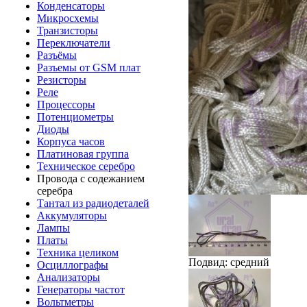
Конденсаторы
Микросхемы
Транзисторы
Переключатели
Разъёмы
Разъемы от GSM плат
Резисторы
Реле
Процессоры
Потенциометры
Диоды
Корпуса часов
Платиновая группа
Техническое серебро
Провода с содежанием
серебра
Тантал из радиодеталей
Аккумуляторы
Лампы
Платы
Техника целиком
Подвид: средний
Осциллографы
Анализаторы
Генераторы частот
Вольтметры