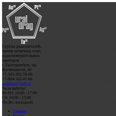
Скупка радиодеталей,
приём печатных плат,
радиоизмерительных
приборов
г. Екатеринбург, пр.
Космонавтов, 46
+7-343-382-59-66
+7-904-162-41-66
uraldrag@mail.ru
Часы работы:
Вт-Пт: 10:00 - 17:00
Сб: 10:00 - 15:00
Пн,Вс: выходной
Главная
Услуги