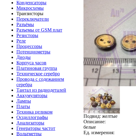
Конденсаторы
Микросхемы
Транзисторы
Переключатели
Разъёмы
Разъемы от GSM плат
Резисторы
Реле
Процессоры
Потенциометры
Диоды
Корпуса часов
Платиновая группа
Техническое серебро
Провода с содежанием
серебра
Тантал из радиодеталей
Аккумуляторы
Лампы
Платы
Техника целиком
Подвид: желтые
Осциллографы
Описание:
Анализаторы
белые
Генераторы частот
Ед. измерения:
Вольтметры