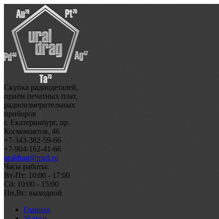
Скупка радиодеталей,
приём печатных плат,
радиоизмерительных
приборов
г. Екатеринбург, пр.
Космонавтов, 46
+7-343-382-59-66
+7-904-162-41-66
uraldrag@mail.ru
Часы работы:
Вт-Пт: 10:00 - 17:00
Сб: 10:00 - 15:00
Пн,Вс: выходной
Главная
Услуги