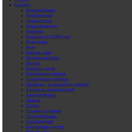
Каталог
Конденсаторы
Микросхемы
Транзисторы
Переключатели
Разъёмы
Разъемы от GSM плат
Резисторы
Реле
Процессоры
Потенциометры
Диоды
Корпуса часов
Платиновая группа
Техническое серебро
Провода с содежанием серебра
Тантал из радиодеталей
Аккумуляторы
Лампы
Платы
Техника целиком
Осциллографы
Анализаторы
Генераторы частот