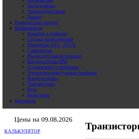
Вольтметры
Частотомеры
Аппаратура связи
Разное
Радиодетали почтой
Информация
Коротко о главном
Скупка радиодеталей
Демонтаж АТС, АТСК
Самописцы
Вычислительная техника
Конденсаторы КМ
Содержание в приборах
Электронновакуумные приборы
Конденсаторы
Транзисторы
Реле
Резисторы
Контакты
Цены на 09.08.2026
Транзисторы
КАЛЬКУЛЯТОР