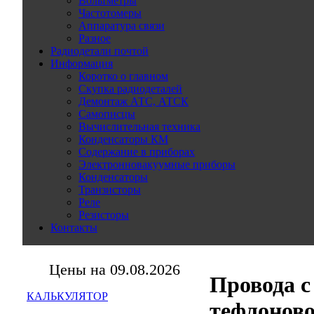
Вольтметры
Частотомеры
Аппаратура связи
Разное
Радиодетали почтой
Информация
Коротко о главном
Скупка радиодеталей
Демонтаж АТС, АТСК
Самописцы
Вычислительная техника
Конденсаторы КМ
Содержание в приборах
Электронновакуумные приборы
Конденсаторы
Транзисторы
Реле
Резисторы
Контакты
Цены на 09.08.2026
Провода с
КАЛЬКУЛЯТОР
тефлоново