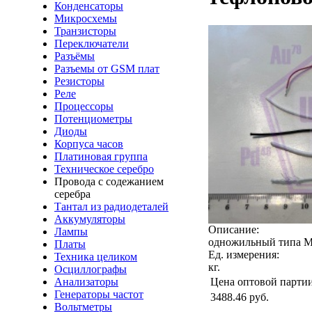
Конденсаторы
Микросхемы
Транзисторы
Переключатели
Разъёмы
Разъемы от GSM плат
Резисторы
Реле
Процессоры
Потенциометры
Диоды
Корпуса часов
Платиновая группа
Техническое серебро
Провода с содежанием
серебра
Тантал из радиодеталей
Аккумуляторы
Описание:
Лампы
одножильный типа М
Платы
Ед. измерения:
Техника целиком
кг.
Осциллографы
Цена оптовой парти
Анализаторы
Генераторы частот
3488.46
руб.
Вольтметры