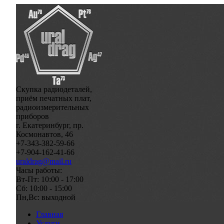
Скупка радиодеталей,
приём печатных плат,
радиоизмерительных
приборов
г. Екатеринбург, пр.
Космонавтов, 46
+7-343-382-59-66
+7-904-162-41-66
uraldrag@mail.ru
Часы работы:
Вт-Пт: 10:00 - 17:00
Сб: 10:00 - 15:00
Пн,Вс: выходной
Главная
Услуги