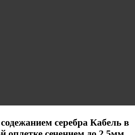
 содежанием серебра Кабель в
й оплетке сечением до 2,5мм