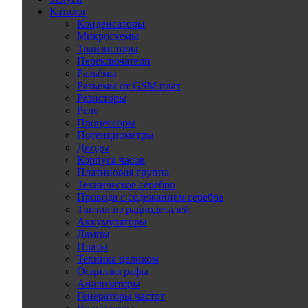
Каталог
Конденсаторы
Микросхемы
Транзисторы
Переключатели
Разъёмы
Разъемы от GSM плат
Резисторы
Реле
Процессоры
Потенциометры
Диоды
Корпуса часов
Платиновая группа
Техническое серебро
Провода с содежанием серебра
Тантал из радиодеталей
Аккумуляторы
Лампы
Платы
Техника целиком
Осциллографы
Анализаторы
Генераторы частот