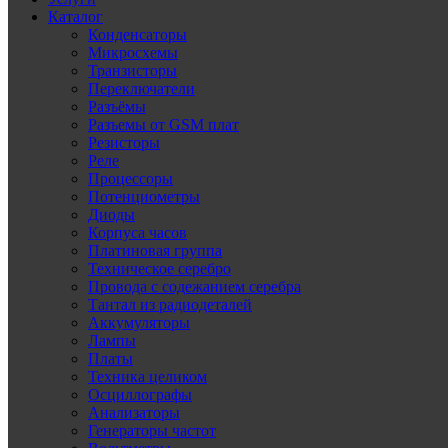
Каталог
Конденсаторы
Микросхемы
Транзисторы
Переключатели
Разъёмы
Разъемы от GSM плат
Резисторы
Реле
Процессоры
Потенциометры
Диоды
Корпуса часов
Платиновая группа
Техническое серебро
Провода с содежанием серебра
Тантал из радиодеталей
Аккумуляторы
Лампы
Платы
Техника целиком
Осциллографы
Анализаторы
Генераторы частот