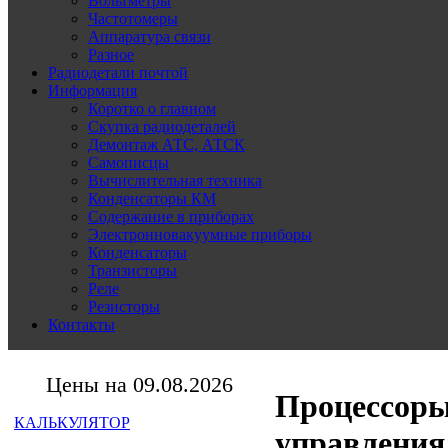
Вольтметры
Частотомеры
Аппаратура связи
Разное
Радиодетали почтой
Информация
Коротко о главном
Скупка радиодеталей
Демонтаж АТС, АТСК
Самописцы
Вычислительная техника
Конденсаторы КМ
Содержание в приборах
Электронновакуумные приборы
Конденсаторы
Транзисторы
Реле
Резисторы
Контакты
Цены на 09.08.2026
Процессоры
КАЛЬКУЛЯТОР
управления