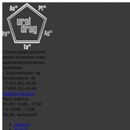
Скупка радиодеталей,
приём печатных плат,
радиоизмерительных
приборов
г. Екатеринбург, пр.
Космонавтов, 46
+7-343-382-59-66
+7-904-162-41-66
uraldrag@mail.ru
Часы работы:
Вт-Пт: 10:00 - 17:00
Сб: 10:00 - 15:00
Пн,Вс: выходной
Главная
Услуги