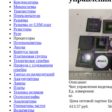
Конденсаторы
Микросхемы
Транзисторы
Переключатели
Разъёмы
Разъемы от GSM плат
Резисторы
Реле
Процессоры
Потенциометры
Диоды
Корпуса часов
Платиновая группа
Техническое серебро
Провода с содежанием
серебра
Тантал из радиодеталей
Аккумуляторы
Описание:
Лампы
Чип управления видеока
Платы
Ед. измерения:
Техника целиком
кг.
Осциллографы
Цена оптовой партии
Це
Анализаторы
Генераторы частот
613.57
руб.
56
Вольтметры