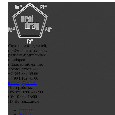
Скупка радиодеталей,
приём печатных плат,
радиоизмерительных
приборов
г. Екатеринбург, пр.
Космонавтов, 46
+7-343-382-59-66
+7-904-162-41-66
uraldrag@mail.ru
Часы работы:
Вт-Пт: 10:00 - 17:00
Сб: 10:00 - 15:00
Пн,Вс: выходной
Главная
Услуги