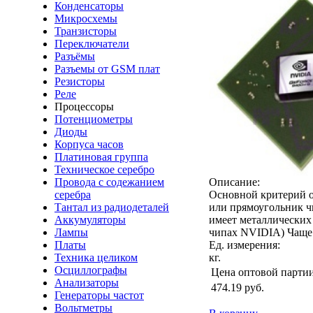
Конденсаторы
Микросхемы
Транзисторы
Переключатели
Разъёмы
Разъемы от GSM плат
Резисторы
Реле
Процессоры
Потенциометры
Диоды
Корпуса часов
Платиновая группа
Техническое серебро
Провода с содежанием
Описание:
серебра
Основной критерий о
Тантал из радиодеталей
или прямоугольник ч
Аккумуляторы
имеет металлических
Лампы
чипах NVIDIA) Чаще 
Платы
Ед. измерения:
Техника целиком
кг.
Осциллографы
Цена оптовой парти
Анализаторы
474.19
руб.
Генераторы частот
Вольтметры