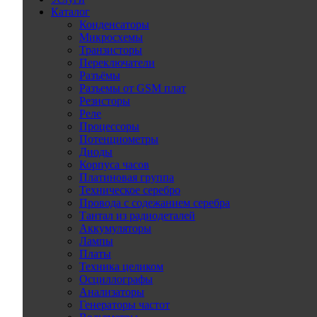
Каталог
Конденсаторы
Микросхемы
Транзисторы
Переключатели
Разъёмы
Разъемы от GSM плат
Резисторы
Реле
Процессоры
Потенциометры
Диоды
Корпуса часов
Платиновая группа
Техническое серебро
Провода с содежанием серебра
Тантал из радиодеталей
Аккумуляторы
Лампы
Платы
Техника целиком
Осциллографы
Анализаторы
Генераторы частот