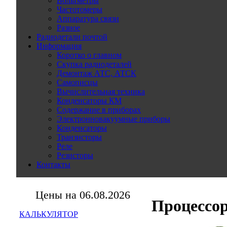
Вольтметры
Частотомеры
Аппаратура связи
Разное
Радиодетали почтой
Информация
Коротко о главном
Скупка радиодеталей
Демонтаж АТС, АТСК
Самописцы
Вычислительная техника
Конденсаторы КМ
Содержание в приборах
Электронновакуумные приборы
Конденсаторы
Транзисторы
Реле
Резисторы
Контакты
Цены на 06.08.2026
Процессо
КАЛЬКУЛЯТОР