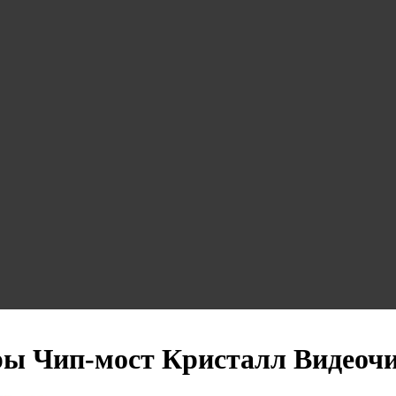
ры Чип-мост Кристалл Видеоч