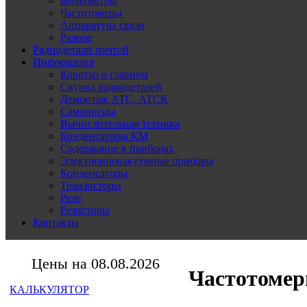
Вольтметры
Частотомеры
Аппаратура связи
Разное
Радиодетали почтой
Информация
Коротко о главном
Скупка радиодеталей
Демонтаж АТС, АТСК
Самописцы
Вычислительная техника
Конденсаторы КМ
Содержание в приборах
Электронновакуумные приборы
Конденсаторы
Транзисторы
Реле
Резисторы
Контакты
Цены на 08.08.2026
Частотомер
КАЛЬКУЛЯТОР