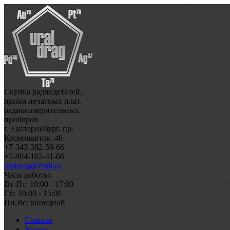
Скупка радиодеталей,
приём печатных плат,
радиоизмерительных
приборов
г. Екатеринбург, пр.
Космонавтов, 46
+7-343-382-59-66
+7-904-162-41-66
uraldrag@mail.ru
Часы работы:
Вт-Пт: 10:00 - 17:00
Сб: 10:00 - 15:00
Пн,Вс: выходной
Главная
Услуги