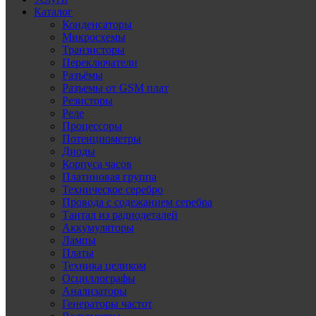
Каталог
Конденсаторы
Микросхемы
Транзисторы
Переключатели
Разъёмы
Разъемы от GSM плат
Резисторы
Реле
Процессоры
Потенциометры
Диоды
Корпуса часов
Платиновая группа
Техническое серебро
Провода с содежанием серебра
Тантал из радиодеталей
Аккумуляторы
Лампы
Платы
Техника целиком
Осциллографы
Анализаторы
Генераторы частот