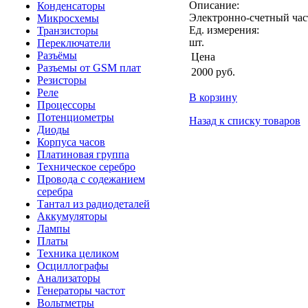
Описание:
Конденсаторы
Электронно-счетный час
Микросхемы
Ед. измерения:
Транзисторы
шт.
Переключатели
Разъёмы
Цена
Разъемы от GSM плат
2000
руб.
Резисторы
Реле
В корзину
Процессоры
Потенциометры
Назад к списку товаров
Диоды
Корпуса часов
Платиновая группа
Техническое серебро
Провода с содежанием
серебра
Тантал из радиодеталей
Аккумуляторы
Лампы
Платы
Техника целиком
Осциллографы
Анализаторы
Генераторы частот
Вольтметры